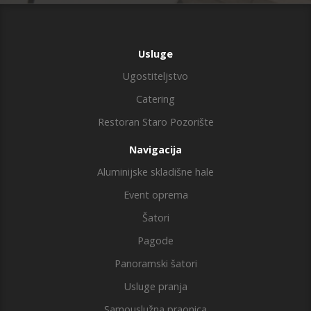
Usluge
Ugostiteljstvo
Catering
Restoran Staro Pozorište
Navigacija
Aluminijske skladišne hale
Event oprema
Šatori
Pagode
Panoramski šatori
Usluge pranja
Samouslužna praonica