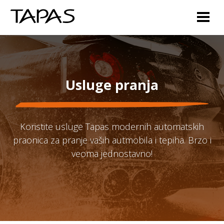
Travnička cesta br. 4, 72000 Zenica +387 63 991 066 i +387 61 230
064
/ info@tapasze.com
Usluge pranja
Koristite usluge Tapas modernih automatskih
praonica za pranje vaših autmobila i tepiha. Brzo i
veoma jednostavno!