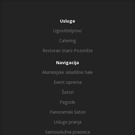
Usluge
Ugostiteljstvo
Catering
Restoran Staro Pozorište
Navigacija
Aluminijske skladišne hale
Event oprema
Šatori
Pagode
Panoramski šatori
Usluge pranja
Samouslužna praonica