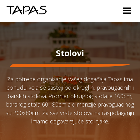
Travnička cesta br. 4, 72000 Zenica +387 63 991 066 i +387 61 230
064
/ info@tapasze.com
Stolovi
Za potrebe organizacije Vašeg događaja Tapas ima
ponudu koja se sastoji od okruglih, pravougaonih i
barskih stolova. Promjer okruglog stola je 160cm,
barskog stola 60 i 80cm a dimenzije pravoguaonog
su 200x80cm. Za sve vrste stolova na raspolaganju
imamo odgovarajuće stolnjake.